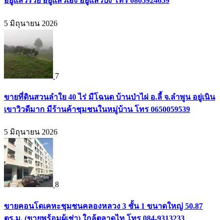
อยู่แล้วรวย อยู่แล้วเฮง อยู่แล้วปัง โทร 0805924659
5 มิถุนายน 2026
7
ขายที่ดินสวนลำใย 40 ไร่ มีโฉนด บ้านป่าไผ่ อ.ลี้ จ.ลำพูน อยู่เนิน
เขาวิวดีมาก มีร้านค้าชุมชนในหมู่บ้าน โทร 0650059539
5 มิถุนายน 2026
8
ขายคอนโดเคหะชุมชนคลองหลวง 3 ชั้น 1 ขนาดใหญ่ 50.87
ตร.ม. (ขายพร้อมผู้เช่า) ใกล้ตลาดไท โทร 084-9313233