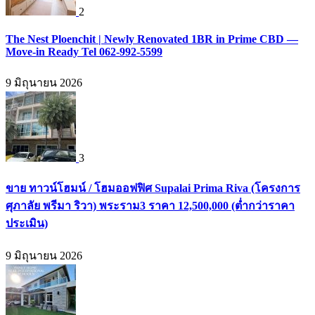
2
The Nest Ploenchit | Newly Renovated 1BR in Prime CBD —
Move-in Ready Tel 062-992-5599
9 มิถุนายน 2026
3
ขาย ทาวน์โฮมน์ / โฮมออฟฟิศ Supalai Prima Riva (โครงการ
ศุภาลัย พรีมา ริวา) พระราม3 ราคา 12,500,000 (ต่ำกว่าราคา
ประเมิน)
9 มิถุนายน 2026