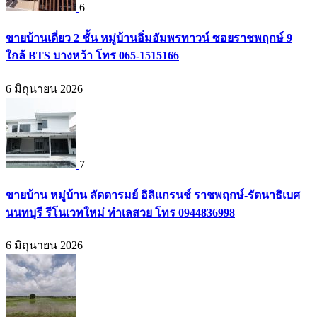
6
ขายบ้านเดี่ยว 2 ชั้น หมู่บ้านอิ่มอัมพรทาวน์ ซอยราชพฤกษ์ 9
ใกล้ BTS บางหว้า โทร 065-1515166
6 มิถุนายน 2026
7
ขายบ้าน หมู่บ้าน ลัดดารมย์ อิลิแกรนช์ ราชพฤกษ์-รัตนาธิเบศ
นนทบุรี รีโนเวทใหม่ ทำเลสวย โทร 0944836998
6 มิถุนายน 2026