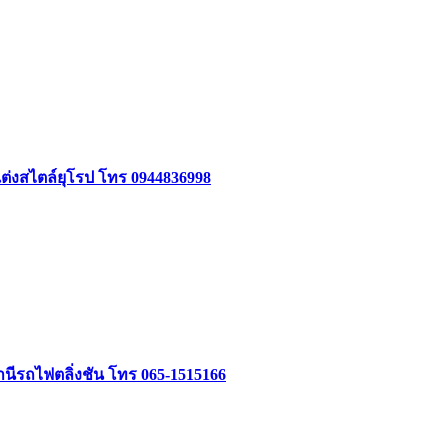
แต่งสไตล์ยุโรป โทร 0944836998
นีรถไฟตลิ่งชัน โทร 065-1515166