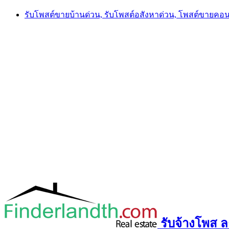
Skip
รับโพสต์ขายบ้านด่วน, รับโพสต์อสังหาด่วน, โพสต์ขายคอ
to
content
รับจ้างโพส ลง