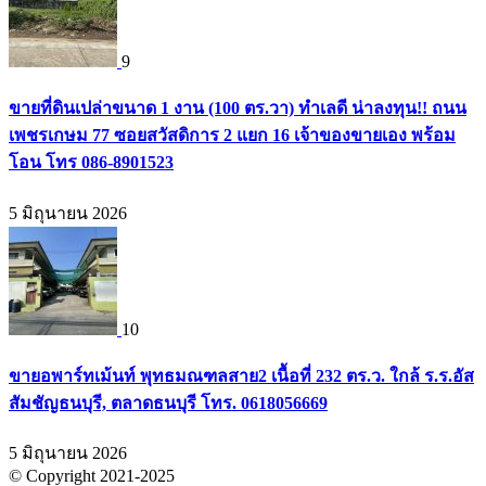
9
ขายที่ดินเปล่าขนาด 1 งาน (100 ตร.วา) ทำเลดี น่าลงทุน!! ถนน
เพชรเกษม 77 ซอยสวัสดิการ 2 แยก 16 เจ้าของขายเอง พร้อม
โอน โทร 086-8901523
5 มิถุนายน 2026
10
ขายอพาร์ทเม้นท์ พุทธมณฑลสาย2 เนื้อที่ 232 ตร.ว. ใกล้ ร.ร.อัส
สัมชัญธนบุรี, ตลาดธนบุรี โทร. 0618056669
5 มิถุนายน 2026
© Copyright 2021-2025