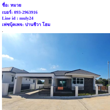
ชื่อ: หมวย
เบอร์: 093-2963916
Line id : muly24
เฟซบุ้คเพจ: ปานชีวา โฮม
.