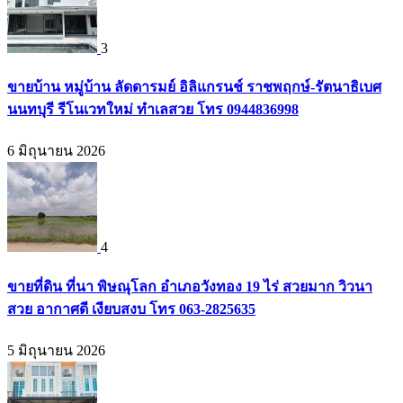
3
ขายบ้าน หมู่บ้าน ลัดดารมย์ อิลิแกรนช์ ราชพฤกษ์-รัตนาธิเบศ
นนทบุรี รีโนเวทใหม่ ทำเลสวย โทร 0944836998
6 มิถุนายน 2026
4
ขายที่ดิน ที่นา พิษณุโลก อำเภอวังทอง 19 ไร่ สวยมาก วิวนา
สวย อากาศดี เงียบสงบ โทร 063-2825635
5 มิถุนายน 2026