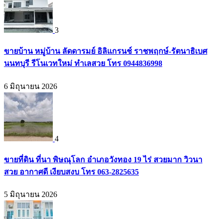
3
ขายบ้าน หมู่บ้าน ลัดดารมย์ อิลิแกรนช์ ราชพฤกษ์-รัตนาธิเบศ
นนทบุรี รีโนเวทใหม่ ทำเลสวย โทร 0944836998
6 มิถุนายน 2026
4
ขายที่ดิน ที่นา พิษณุโลก อำเภอวังทอง 19 ไร่ สวยมาก วิวนา
สวย อากาศดี เงียบสงบ โทร 063-2825635
5 มิถุนายน 2026