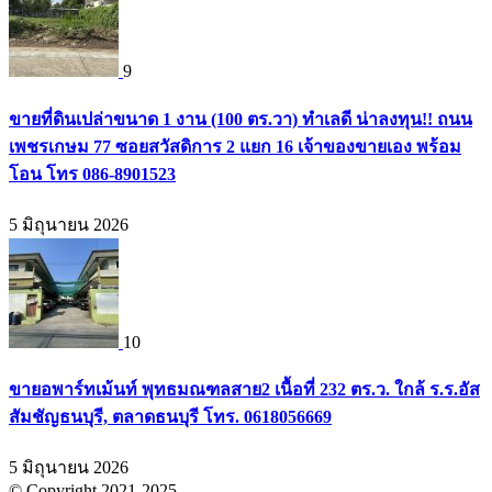
9
ขายที่ดินเปล่าขนาด 1 งาน (100 ตร.วา) ทำเลดี น่าลงทุน!! ถนน
เพชรเกษม 77 ซอยสวัสดิการ 2 แยก 16 เจ้าของขายเอง พร้อม
โอน โทร 086-8901523
5 มิถุนายน 2026
10
ขายอพาร์ทเม้นท์ พุทธมณฑลสาย2 เนื้อที่ 232 ตร.ว. ใกล้ ร.ร.อัส
สัมชัญธนบุรี, ตลาดธนบุรี โทร. 0618056669
5 มิถุนายน 2026
© Copyright 2021-2025