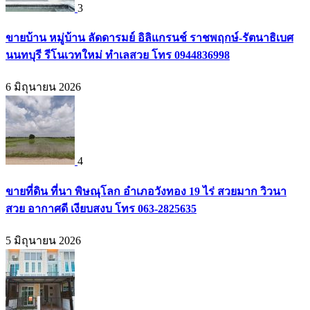
3
ขายบ้าน หมู่บ้าน ลัดดารมย์ อิลิแกรนช์ ราชพฤกษ์-รัตนาธิเบศ
นนทบุรี รีโนเวทใหม่ ทำเลสวย โทร 0944836998
6 มิถุนายน 2026
4
ขายที่ดิน ที่นา พิษณุโลก อำเภอวังทอง 19 ไร่ สวยมาก วิวนา
สวย อากาศดี เงียบสงบ โทร 063-2825635
5 มิถุนายน 2026