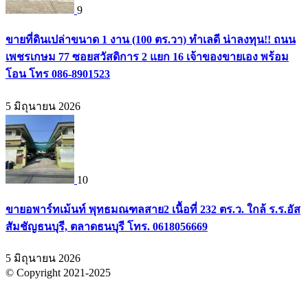
9
ขายที่ดินเปล่าขนาด 1 งาน (100 ตร.วา) ทำเลดี น่าลงทุน!! ถนน
เพชรเกษม 77 ซอยสวัสดิการ 2 แยก 16 เจ้าของขายเอง พร้อม
โอน โทร 086-8901523
5 มิถุนายน 2026
10
ขายอพาร์ทเม้นท์ พุทธมณฑลสาย2 เนื้อที่ 232 ตร.ว. ใกล้ ร.ร.อัส
สัมชัญธนบุรี, ตลาดธนบุรี โทร. 0618056669
5 มิถุนายน 2026
© Copyright 2021-2025