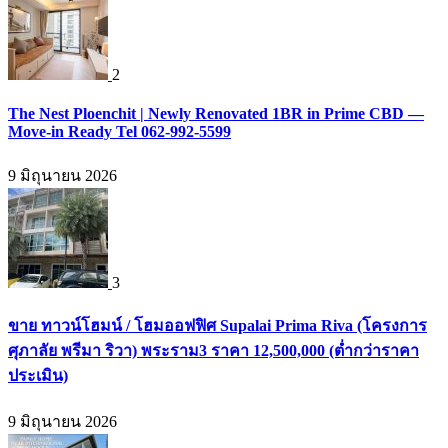
2
The Nest Ploenchit | Newly Renovated 1BR in Prime CBD —
Move-in Ready Tel 062-992-5599
9 มิถุนายน 2026
3
ขาย ทาวน์โฮมน์ / โฮมออฟฟิศ Supalai Prima Riva (โครงการ
ศุภาลัย พรีมา ริวา) พระราม3 ราคา 12,500,000 (ต่ำกว่าราคา
ประเมิน)
9 มิถุนายน 2026