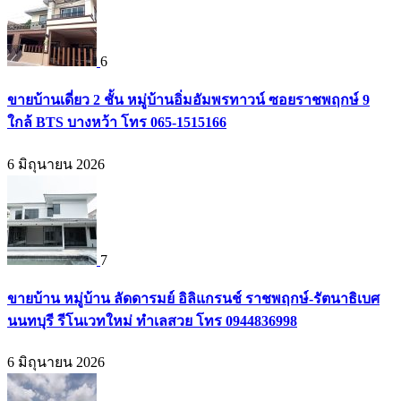
6
ขายบ้านเดี่ยว 2 ชั้น หมู่บ้านอิ่มอัมพรทาวน์ ซอยราชพฤกษ์ 9
ใกล้ BTS บางหว้า โทร 065-1515166
6 มิถุนายน 2026
7
ขายบ้าน หมู่บ้าน ลัดดารมย์ อิลิแกรนช์ ราชพฤกษ์-รัตนาธิเบศ
นนทบุรี รีโนเวทใหม่ ทำเลสวย โทร 0944836998
6 มิถุนายน 2026