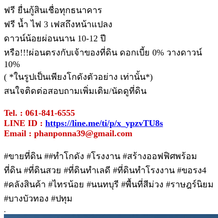
ฟรี ยื่นกู้สินเชื่อทุกธนาคาร
ฟรี น้ำ ไฟ 3 เฟสถึงหน้าแปลง
ดาวน์น้อยผ่อนนาน 10-12 ปี
หรือ!!!ผ่อนตรงกับเจ้าของที่ดิน ดอกเบี้ย 0% วางดาวน์
10%
( *ในรูปเป็นเพียงโกดังตัวอย่าง เท่านั้น*)
สนใจติดต่อสอบถามเพิ่มเติม/นัดดูที่ดิน
Tel. : 061-841-6555
LINE ID :
https://line.me/ti/p/x_ypzvTU8s
Email : phanponna39@gmail.com
#ขายที่ดิน ##ทําโกดัง #โรงงาน #สร้างออฟฟิศพร้อม
ที่ดิน #ที่ดินสวย #ที่ดินทำเลดี #ที่ดินทำโรงงาน #ขอรง4
#คลังสินค้า #ไทรน้อย #นนทบุรี #พื้นที่สีม่วง #ราษฎร์นิยม
#บางบัวทอง #ปทุม
.