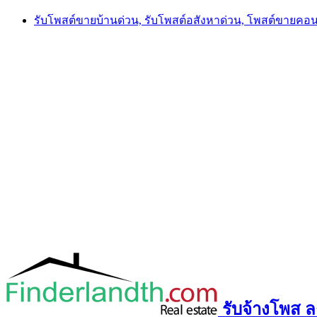
Skip
รับโพสต์ขายบ้านด่วน, รับโพสต์อสังหาด่วน, โพสต์ขายคอ
to
content
รับจ้างโพส ลง