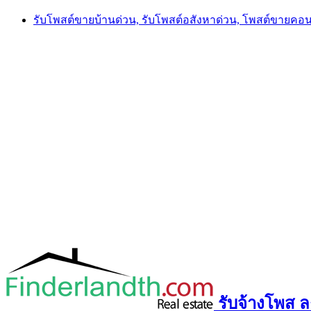
Skip
รับโพสต์ขายบ้านด่วน, รับโพสต์อสังหาด่วน, โพสต์ขายคอ
to
content
รับจ้างโพส ลง