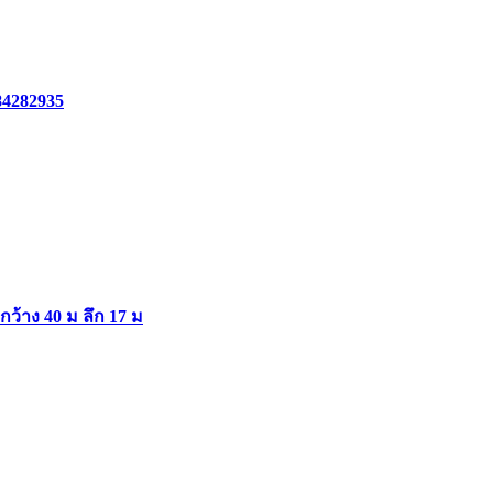
84282935
ากว้าง 40 ม ลึก 17 ม