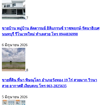
7
ขายบ้าน หมู่บ้าน ลัดดารมย์ อิลิแกรนช์ ราชพฤกษ์-รัตนาธิเบศ
นนทบุรี รีโนเวทใหม่ ทำเลสวย โทร 0944836998
6 มิถุนายน 2026
8
ขายที่ดิน ที่นา พิษณุโลก อำเภอวังทอง 19 ไร่ สวยมาก วิวนา
สวย อากาศดี เงียบสงบ โทร 063-2825635
5 มิถุนายน 2026