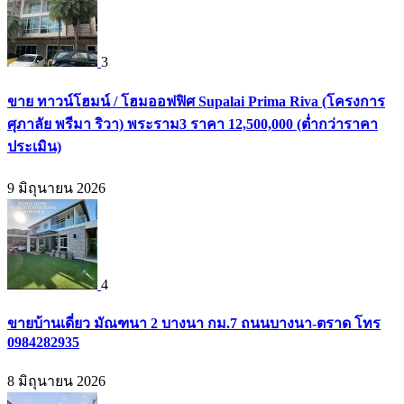
3
ขาย ทาวน์โฮมน์ / โฮมออฟฟิศ Supalai Prima Riva (โครงการ
ศุภาลัย พรีมา ริวา) พระราม3 ราคา 12,500,000 (ต่ำกว่าราคา
ประเมิน)
9 มิถุนายน 2026
4
ขายบ้านเดี่ยว มัณฑนา 2 บางนา กม.7 ถนนบางนา-ตราด โทร
0984282935
8 มิถุนายน 2026