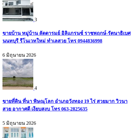
3
ขายบ้าน หมู่บ้าน ลัดดารมย์ อิลิแกรนช์ ราชพฤกษ์-รัตนาธิเบศ
นนทบุรี รีโนเวทใหม่ ทำเลสวย โทร 0944836998
6 มิถุนายน 2026
4
ขายที่ดิน ที่นา พิษณุโลก อำเภอวังทอง 19 ไร่ สวยมาก วิวนา
สวย อากาศดี เงียบสงบ โทร 063-2825635
5 มิถุนายน 2026