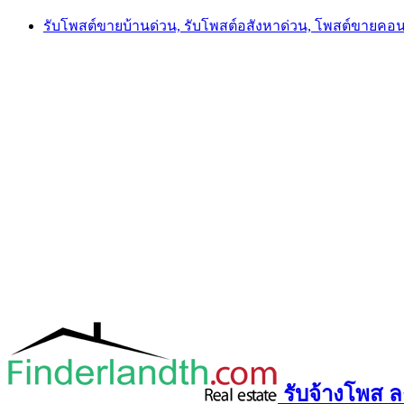
Skip
รับโพสต์ขายบ้านด่วน, รับโพสต์อสังหาด่วน, โพสต์ขายคอ
to
content
รับจ้างโพส ลง