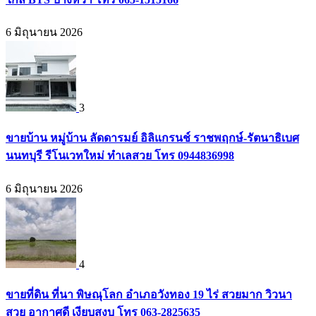
6 มิถุนายน 2026
3
ขายบ้าน หมู่บ้าน ลัดดารมย์ อิลิแกรนช์ ราชพฤกษ์-รัตนาธิเบศ
นนทบุรี รีโนเวทใหม่ ทำเลสวย โทร 0944836998
6 มิถุนายน 2026
4
ขายที่ดิน ที่นา พิษณุโลก อำเภอวังทอง 19 ไร่ สวยมาก วิวนา
สวย อากาศดี เงียบสงบ โทร 063-2825635