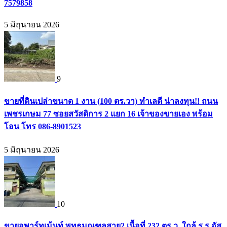
7579858
5 มิถุนายน 2026
9
ขายที่ดินเปล่าขนาด 1 งาน (100 ตร.วา) ทำเลดี น่าลงทุน!! ถนน
เพชรเกษม 77 ซอยสวัสดิการ 2 แยก 16 เจ้าของขายเอง พร้อม
โอน โทร 086-8901523
5 มิถุนายน 2026
10
ขายอพาร์ทเม้นท์ พุทธมณฑลสาย2 เนื้อที่ 232 ตร.ว. ใกล้ ร.ร.อัส