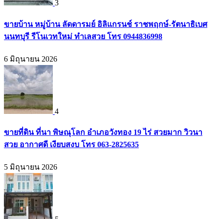
3
ขายบ้าน หมู่บ้าน ลัดดารมย์ อิลิแกรนช์ ราชพฤกษ์-รัตนาธิเบศ
นนทบุรี รีโนเวทใหม่ ทำเลสวย โทร 0944836998
6 มิถุนายน 2026
4
ขายที่ดิน ที่นา พิษณุโลก อำเภอวังทอง 19 ไร่ สวยมาก วิวนา
สวย อากาศดี เงียบสงบ โทร 063-2825635
5 มิถุนายน 2026