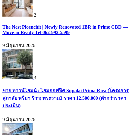
2
The Nest Ploenchit | Newly Renovated 1BR in Prime CBD —
Move-in Ready Tel 062-992-5599
9 มิถุนายน 2026
3
ขาย ทาวน์โฮมน์ / โฮมออฟฟิศ Supalai Prima Riva (โครงการ
ศุภาลัย พรีมา ริวา) พระราม3 ราคา 12,500,000 (ต่ำกว่าราคา
ประเมิน)
9 มิถุนายน 2026