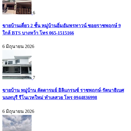
6
ขายบ้านเดี่ยว 2 ชั้น หมู่บ้านอิ่มอัมพรทาวน์ ซอยราชพฤกษ์ 9
ใกล้ BTS บางหว้า โทร 065-1515166
6 มิถุนายน 2026
7
ขายบ้าน หมู่บ้าน ลัดดารมย์ อิลิแกรนช์ ราชพฤกษ์-รัตนาธิเบศ
นนทบุรี รีโนเวทใหม่ ทำเลสวย โทร 0944836998
6 มิถุนายน 2026