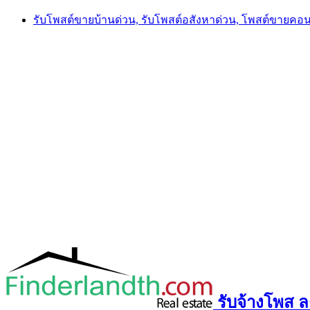
Skip
รับโพสต์ขายบ้านด่วน, รับโพสต์อสังหาด่วน, โพสต์ขายคอ
to
content
รับจ้างโพส ลง