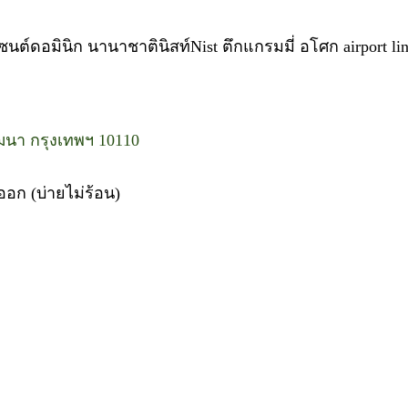
ซนต์ดอมินิก นานาชาตินิสท์Nist ตึกแกรมมี่ อโศก airport li
ฒนา กรุงเทพฯ 10110
นออก (บ่ายไม่ร้อน)