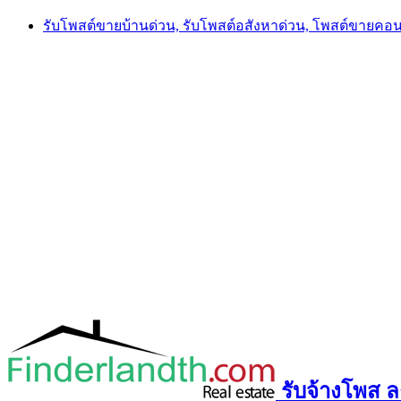
Skip
รับโพสต์ขายบ้านด่วน, รับโพสต์อสังหาด่วน, โพสต์ขายคอ
to
content
รับจ้างโพส ลง