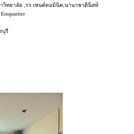
วิทยาลัย ,รร.เซนต์ดอมินิค,นานาชาตินิสท์
 Emquartier
บุรี