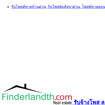
Skip
รับโพสต์ขายบ้านด่วน, รับโพสต์อสังหาด่วน, โพสต์ขายคอ
to
content
รับจ้างโพส ลง