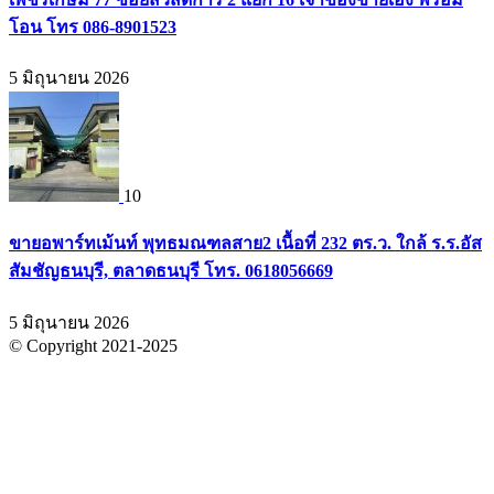
โอน โทร 086-8901523
5 มิถุนายน 2026
10
ขายอพาร์ทเม้นท์ พุทธมณฑลสาย2 เนื้อที่ 232 ตร.ว. ใกล้ ร.ร.อัส
สัมชัญธนบุรี, ตลาดธนบุรี โทร. 0618056669
5 มิถุนายน 2026
© Copyright 2021-2025