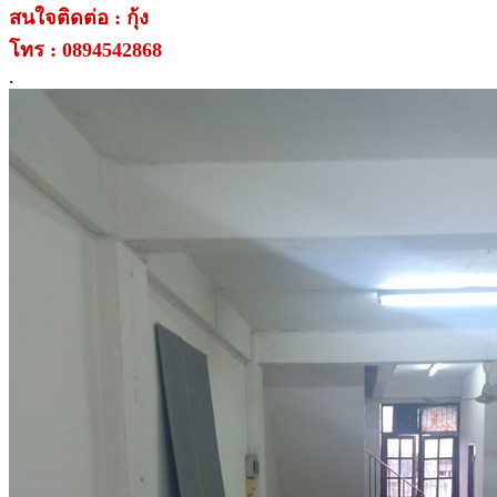
สนใจติดต่อ : กุ้ง
โทร : 0894542868
.