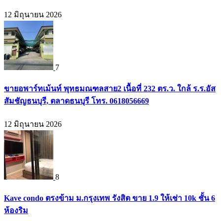
12 มิถุนายน 2026
7
ขายอพาร์ทเม้นท์ พุทธมณฑลสาย2 เนื้อที่ 232 ตร.ว. ใกล้ ร.ร.อัส
สัมชัญธนบุรี, ตลาดธนบุรี โทร. 0618056669
12 มิถุนายน 2026
8
Kave condo ตรงข้าม ม.กรุงเทพ รังสิต ขาย 1.9 ให้เช่า 10k ชั้น 6
ห้องริม