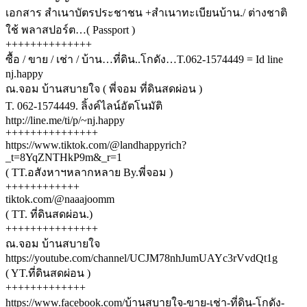
เอกสาร สำเนาบัตรประชาชน +สำเนาทะเบียนบ้าน./ ต่างชาติ
ใช้ พลาสปอร์ต…( Passport )
++++++++++++++
ซื้อ / ขาย / เช่า / บ้าน…ที่ดิน..โกดัง…T.062-1574449 = Id line
nj.happy
ณ.จอม บ้านสบายใจ ( พี่จอม ที่ดินสดผ่อน )
T. 062-1574449. ลิ้งค์ไลน์อัตโนมัติ
http://line.me/ti/p/~nj.happy
+++++++++++++++
https://www.tiktok.com/@landhappyrich?
_t=8YqZNTHkP9m&_r=1
( TT.อสังหาฯหลากหลาย By.พี่จอม )
++++++++++++
tiktok.com/@naaajoomm
( TT. ที่ดินสดผ่อน.)
+++++++++++++++
ณ.จอม บ้านสบายใจ
https://youtube.com/channel/UCJM78nhJumUAYc3rVvdQt1g
( YT.ที่ดินสดผ่อน )
+++++++++++++
https://www.facebook.com/บ้านสบายใจ-ขาย-เช่า-ที่ดิน-โกดัง-