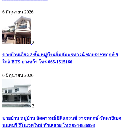
6 มิถุนายน 2026
2
ขายบ้านเดี่ยว 2 ชั้น หมู่บ้านอิ่มอัมพรทาวน์ ซอยราชพฤกษ์ 9
ใกล้ BTS บางหว้า โทร 065-1515166
6 มิถุนายน 2026
3
ขายบ้าน หมู่บ้าน ลัดดารมย์ อิลิแกรนช์ ราชพฤกษ์-รัตนาธิเบศ
นนทบุรี รีโนเวทใหม่ ทำเลสวย โทร 0944836998