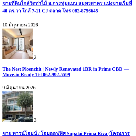
ขายที่ดินใกล้วัดท่าไม้ อ.กระทุ่มแบน สมุทรสาคร แบ่งขายเริ่มที่
40 ตร.วา ใกล้ 7-11 CJ ตลาด โทร 082-8756645
10 มิถุนายน 2026
2
The Nest Ploenchit | Newly Renovated 1BR in Prime CBD —
Move-in Ready Tel 062-992-5599
9 มิถุนายน 2026
3
ขาย ทาวน์โฮมน์ / โฮมออฟฟิศ Supalai Prima Riva (โครงการ