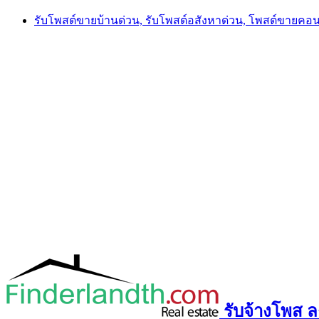
Skip
รับโพสต์ขายบ้านด่วน, รับโพสต์อสังหาด่วน, โพสต์ขายคอ
to
content
รับจ้างโพส ลง