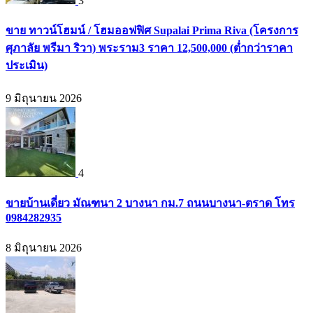
3
ขาย ทาวน์โฮมน์ / โฮมออฟฟิศ Supalai Prima Riva (โครงการ
ศุภาลัย พรีมา ริวา) พระราม3 ราคา 12,500,000 (ต่ำกว่าราคา
ประเมิน)
9 มิถุนายน 2026
4
ขายบ้านเดี่ยว มัณฑนา 2 บางนา กม.7 ถนนบางนา-ตราด โทร
0984282935
8 มิถุนายน 2026