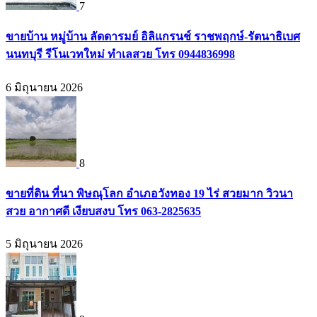
7
ขายบ้าน หมู่บ้าน ลัดดารมย์ อิลิแกรนช์ ราชพฤกษ์-รัตนาธิเบศ
นนทบุรี รีโนเวทใหม่ ทำเลสวย โทร 0944836998
6 มิถุนายน 2026
8
ขายที่ดิน ที่นา พิษณุโลก อำเภอวังทอง 19 ไร่ สวยมาก วิวนา
สวย อากาศดี เงียบสงบ โทร 063-2825635
5 มิถุนายน 2026