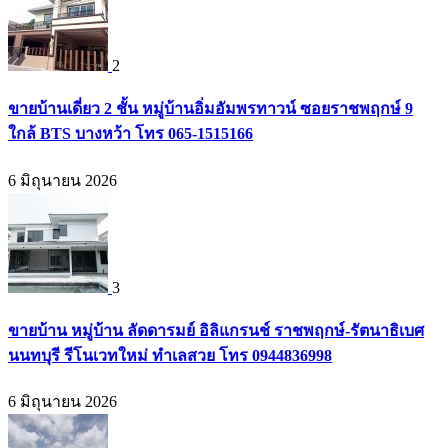
2
ขายบ้านเดี่ยว 2 ชั้น หมู่บ้านอิ่มอัมพรทาวน์ ซอยราชพฤกษ์ 9
ใกล้ BTS บางหว้า โทร 065-1515166
6 มิถุนายน 2026
3
ขายบ้าน หมู่บ้าน ลัดดารมย์ อิลิแกรนช์ ราชพฤกษ์-รัตนาธิเบศ
นนทบุรี รีโนเวทใหม่ ทำเลสวย โทร 0944836998
6 มิถุนายน 2026