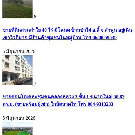
6
ขายที่ดินสวนลำใย 40 ไร่ มีโฉนด บ้านป่าไผ่ อ.ลี้ จ.ลำพูน อยู่เนิน
เขาวิวดีมาก มีร้านค้าชุมชนในหมู่บ้าน โทร 0650059539
5 มิถุนายน 2026
7
ขายคอนโดเคหะชุมชนคลองหลวง 3 ชั้น 1 ขนาดใหญ่ 50.87
ตร.ม. (ขายพร้อมผู้เช่า) ใกล้ตลาดไท โทร 084-9313233
5 มิถุนายน 2026