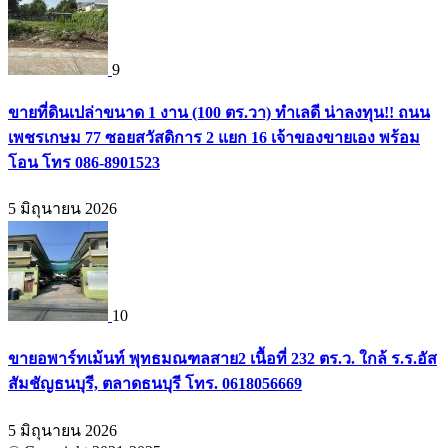
9
ขายที่ดินเปล่าขนาด 1 งาน (100 ตร.วา) ทำเลดี น่าลงทุน!! ถนน
เพชรเกษม 77 ซอยสวัสดิการ 2 แยก 16 เจ้าของขายเอง พร้อม
โอน โทร 086-8901523
5 มิถุนายน 2026
10
ขายอพาร์ทเม้นท์ พุทธมณฑลสาย2 เนื้อที่ 232 ตร.ว. ใกล้ ร.ร.อัส
สัมชัญธนบุรี, ตลาดธนบุรี โทร. 0618056669
5 มิถุนายน 2026