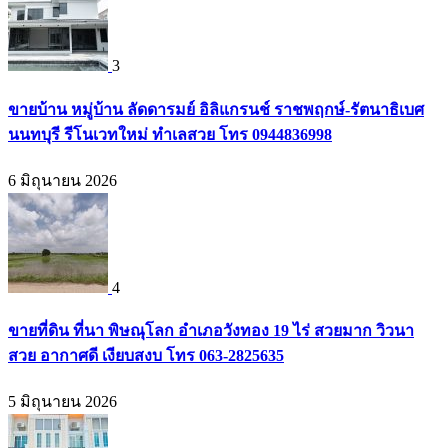
3
ขายบ้าน หมู่บ้าน ลัดดารมย์ อิลิแกรนช์ ราชพฤกษ์-รัตนาธิเบศ
นนทบุรี รีโนเวทใหม่ ทำเลสวย โทร 0944836998
6 มิถุนายน 2026
4
ขายที่ดิน ที่นา พิษณุโลก อำเภอวังทอง 19 ไร่ สวยมาก วิวนา
สวย อากาศดี เงียบสงบ โทร 063-2825635
5 มิถุนายน 2026