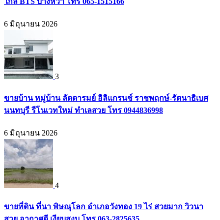
ใกล้ BTS บางหว้า โทร 065-1515166
6 มิถุนายน 2026
3
ขายบ้าน หมู่บ้าน ลัดดารมย์ อิลิแกรนช์ ราชพฤกษ์-รัตนาธิเบศ
นนทบุรี รีโนเวทใหม่ ทำเลสวย โทร 0944836998
6 มิถุนายน 2026
4
ขายที่ดิน ที่นา พิษณุโลก อำเภอวังทอง 19 ไร่ สวยมาก วิวนา
สวย อากาศดี เงียบสงบ โทร 063-2825635