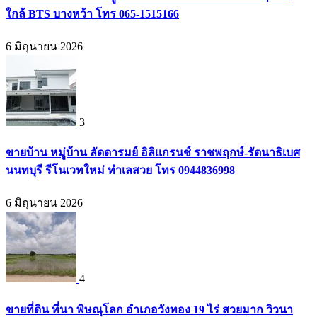
ใกล้ BTS บางหว้า โทร 065-1515166
6 มิถุนายน 2026
3
ขายบ้าน หมู่บ้าน ลัดดารมย์ อิลิแกรนช์ ราชพฤกษ์-รัตนาธิเบศ
นนทบุรี รีโนเวทใหม่ ทำเลสวย โทร 0944836998
6 มิถุนายน 2026
4
ขายที่ดิน ที่นา พิษณุโลก อำเภอวังทอง 19 ไร่ สวยมาก วิวนา