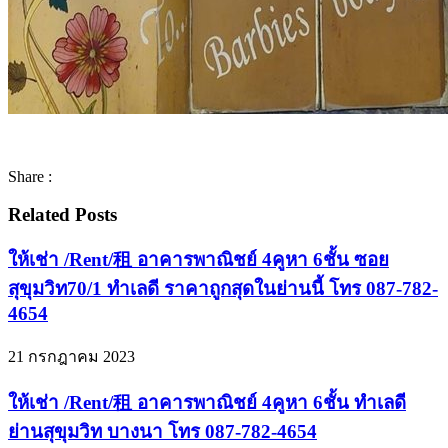
Share :
Related Posts
ให้เช่า /Rent/租 อาคารพาณิชย์ 4คูหา 6ชั้น ซอย
สุขุมวิท70/1 ทำเลดี ราคาถูกสุดในย่านนี้ โทร 087-782-
4654
21 กรกฎาคม 2023
ให้เช่า /Rent/租 อาคารพาณิชย์ 4คูหา 6ชั้น ทำเลดี
ย่านสุขุมวิท บางนา โทร 087-782-4654