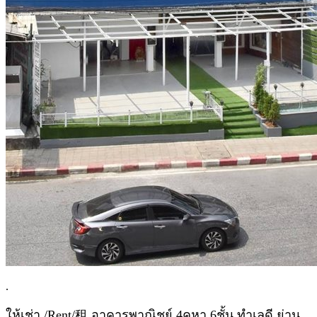
.
ให้เช่า /Rent/租 อาคารพาณิชย์ 4คูหา 6ชั้น ทำเลดี ย่าน