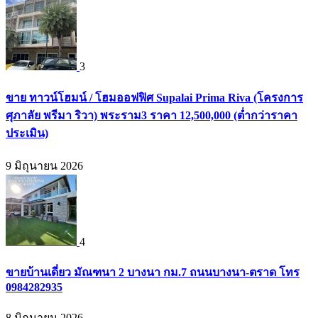
3
ขาย ทาวน์โฮมน์ / โฮมออฟฟิศ Supalai Prima Riva (โครงการ
ศุภาลัย พรีมา ริวา) พระราม3 ราคา 12,500,000 (ต่ำกว่าราคา
ประเมิน)
9 มิถุนายน 2026
4
ขายบ้านเดี่ยว มัณฑนา 2 บางนา กม.7 ถนนบางนา-ตราด โทร
0984282935
8 มิถุนายน 2026