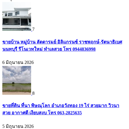
7
ขายบ้าน หมู่บ้าน ลัดดารมย์ อิลิแกรนช์ ราชพฤกษ์-รัตนาธิเบศ
นนทบุรี รีโนเวทใหม่ ทำเลสวย โทร 0944836998
6 มิถุนายน 2026
8
ขายที่ดิน ที่นา พิษณุโลก อำเภอวังทอง 19 ไร่ สวยมาก วิวนา
สวย อากาศดี เงียบสงบ โทร 063-2825635
5 มิถุนายน 2026