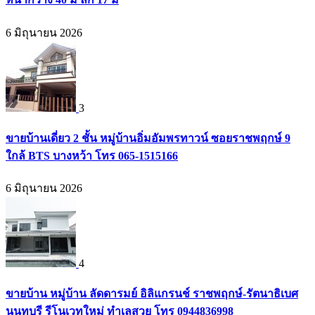
6 มิถุนายน 2026
3
ขายบ้านเดี่ยว 2 ชั้น หมู่บ้านอิ่มอัมพรทาวน์ ซอยราชพฤกษ์ 9
ใกล้ BTS บางหว้า โทร 065-1515166
6 มิถุนายน 2026
4
ขายบ้าน หมู่บ้าน ลัดดารมย์ อิลิแกรนช์ ราชพฤกษ์-รัตนาธิเบศ
นนทบุรี รีโนเวทใหม่ ทำเลสวย โทร 0944836998