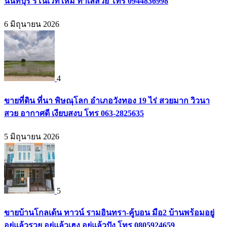
นนทบุรี รีโนเวทใหม่ ทำเลสวย โทร 0944836998
6 มิถุนายน 2026
4
ขายที่ดิน ที่นา พิษณุโลก อำเภอวังทอง 19 ไร่ สวยมาก วิวนา
สวย อากาศดี เงียบสงบ โทร 063-2825635
5 มิถุนายน 2026
5
ขายบ้านโกลเด้น ทาวน์ รามอินทรา-คู้บอน มือ2 บ้านพร้อมอยู่
อยู่แล้วรวย อยู่แล้วเฮง อยู่แล้วปัง โทร 0805924659