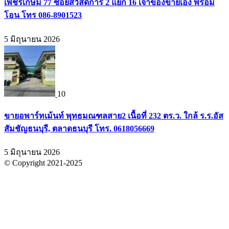
เพชรเกษม 77 ซอยสวัสดิการ 2 แยก 16 เจ้าของขายเอง พร้อม
โอน โทร 086-8901523
5 มิถุนายน 2026
10
ขายอพาร์ทเม้นท์ พุทธมณฑลสาย2 เนื้อที่ 232 ตร.ว. ใกล้ ร.ร.อัส
สัมชัญธนบุรี, ตลาดธนบุรี โทร. 0618056669
5 มิถุนายน 2026
© Copyright 2021-2025