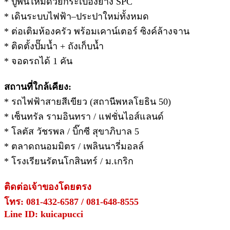
* ปูพื้นใหม่ด้วยกระเบื้องยาง SPC
* เดินระบบไฟฟ้า–ประปาใหม่ทั้งหมด
* ต่อเติมห้องครัว พร้อมเคาน์เตอร์ ซิงค์ล้างจาน
* ติดตั้งปั๊มน้ำ + ถังเก็บน้ำ
* จอดรถได้ 1 คัน
สถานที่ใกล้เคียง:
* รถไฟฟ้าสายสีเขียว (สถานีพหลโยธิน 50)
* เซ็นทรัล รามอินทรา / แฟชั่นไอส์แลนด์
* โลตัส วัชรพล / บิ๊กซี สุขาภิบาล 5
* ตลาดถนอมมิตร / เพลินนารี่มอลล์
* โรงเรียนรัตนโกสินทร์ / ม.เกริก
ติดต่อเจ้าของโดยตรง
โทร: 081-432-6587 / 081-648-8555
Line ID: kuicapucci