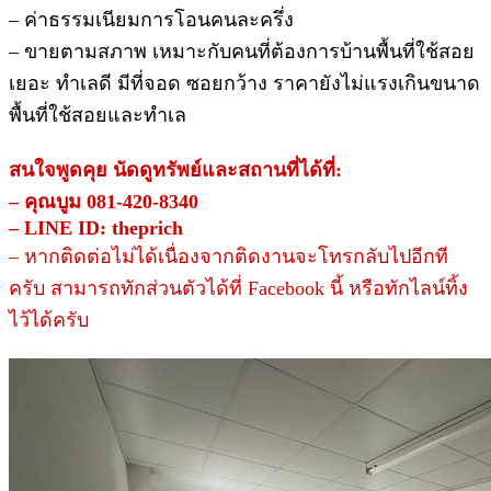
– ค่าธรรมเนียมการโอนคนละครึ่ง
– ขายตามสภาพ เหมาะกับคนที่ต้องการบ้านพื้นที่ใช้สอย
เยอะ ทำเลดี มีที่จอด ซอยกว้าง ราคายังไม่แรงเกินขนาด
พื้นที่ใช้สอยและทำเล
สนใจพูดคุย นัดดูทรัพย์และสถานที่ได้ที่:
– คุณบูม 081-420-8340
– LINE ID: theprich
– หากติดต่อไม่ได้เนื่องจากติดงานจะโทรกลับไปอีกที
ครับ สามารถทักส่วนตัวได้ที่ Facebook นี้ หรือทักไลน์ทิ้ง
ไว้ได้ครับ