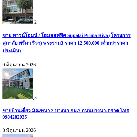
2
ขาย ทาวน์โฮมน์ / โฮมออฟฟิศ Supalai Prima Riva (โครงการ
ศุภาลัย พรีมา ริวา) พระราม3 ราคา 12,500,000 (ต่ำกว่าราคา
ประเมิน)
9 มิถุนายน 2026
3
ขายบ้านเดี่ยว มัณฑนา 2 บางนา กม.7 ถนนบางนา-ตราด โทร
0984282935
8 มิถุนายน 2026