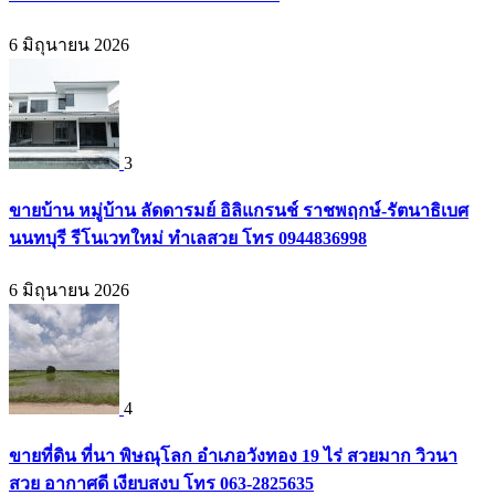
6 มิถุนายน 2026
3
ขายบ้าน หมู่บ้าน ลัดดารมย์ อิลิแกรนช์ ราชพฤกษ์-รัตนาธิเบศ
นนทบุรี รีโนเวทใหม่ ทำเลสวย โทร 0944836998
6 มิถุนายน 2026
4
ขายที่ดิน ที่นา พิษณุโลก อำเภอวังทอง 19 ไร่ สวยมาก วิวนา
สวย อากาศดี เงียบสงบ โทร 063-2825635