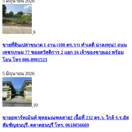
5 มิถุนายน 2026
9
ขายที่ดินเปล่าขนาด 1 งาน (100 ตร.วา) ทำเลดี น่าลงทุน!! ถนน
เพชรเกษม 77 ซอยสวัสดิการ 2 แยก 16 เจ้าของขายเอง พร้อม
โอน โทร 086-8901523
5 มิถุนายน 2026
10
ขายอพาร์ทเม้นท์ พุทธมณฑลสาย2 เนื้อที่ 232 ตร.ว. ใกล้ ร.ร.อัส
สัมชัญธนบุรี, ตลาดธนบุรี โทร. 0618056669