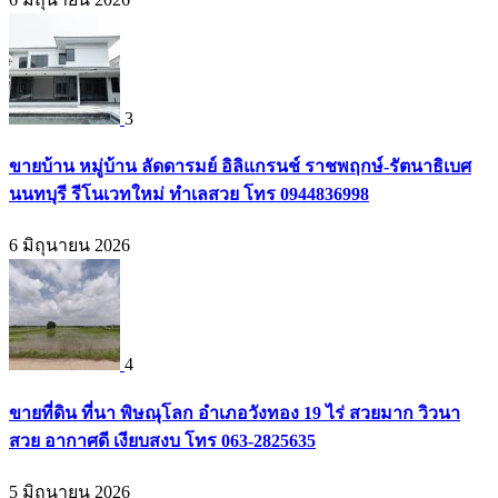
3
ขายบ้าน หมู่บ้าน ลัดดารมย์ อิลิแกรนช์ ราชพฤกษ์-รัตนาธิเบศ
นนทบุรี รีโนเวทใหม่ ทำเลสวย โทร 0944836998
6 มิถุนายน 2026
4
ขายที่ดิน ที่นา พิษณุโลก อำเภอวังทอง 19 ไร่ สวยมาก วิวนา
สวย อากาศดี เงียบสงบ โทร 063-2825635
5 มิถุนายน 2026