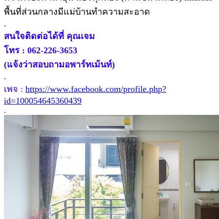
พื้นที่ส่วนกลางมีแม่บ้านทำความสะอาด
.
สนใจติดต่อได้ที่ คุณเจม
โทร : 062-226-3653
(แจ้งว่าสอบถามอพาร์ทเม้นท์)
.
เพจ :
https://www.facebook.com/profile.php?
id=100054645360439
.