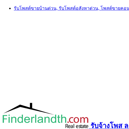
Skip
รับโพสต์ขายบ้านด่วน, รับโพสต์อสังหาด่วน, โพสต์ขายคอ
to
content
รับจ้างโพส ลง