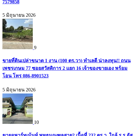
7579858
5 มิถุนายน 2026
9
ขายที่ดินเปล่าขนาด 1 งาน (100 ตร.วา) ทำเลดี น่าลงทุน!! ถนน
เพชรเกษม 77 ซอยสวัสดิการ 2 แยก 16 เจ้าของขายเอง พร้อม
โอน โทร 086-8901523
5 มิถุนายน 2026
10
ขายอพาร์ทเม้นท์ พุทธมณฑลสาย2 เนื้อที่ 232 ตร.ว. ใกล้ ร.ร.อัส