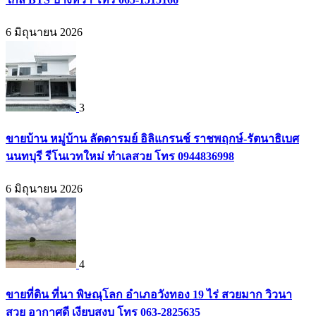
6 มิถุนายน 2026
3
ขายบ้าน หมู่บ้าน ลัดดารมย์ อิลิแกรนช์ ราชพฤกษ์-รัตนาธิเบศ
นนทบุรี รีโนเวทใหม่ ทำเลสวย โทร 0944836998
6 มิถุนายน 2026
4
ขายที่ดิน ที่นา พิษณุโลก อำเภอวังทอง 19 ไร่ สวยมาก วิวนา
สวย อากาศดี เงียบสงบ โทร 063-2825635