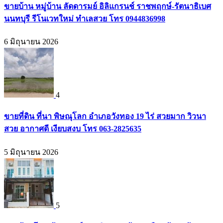
ขายบ้าน หมู่บ้าน ลัดดารมย์ อิลิแกรนช์ ราชพฤกษ์-รัตนาธิเบศ
นนทบุรี รีโนเวทใหม่ ทำเลสวย โทร 0944836998
6 มิถุนายน 2026
4
ขายที่ดิน ที่นา พิษณุโลก อำเภอวังทอง 19 ไร่ สวยมาก วิวนา
สวย อากาศดี เงียบสงบ โทร 063-2825635
5 มิถุนายน 2026
5