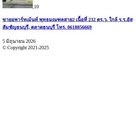
10
ขายอพาร์ทเม้นท์ พุทธมณฑลสาย2 เนื้อที่ 232 ตร.ว. ใกล้ ร.ร.อัส
สัมชัญธนบุรี, ตลาดธนบุรี โทร. 0618056669
5 มิถุนายน 2026
© Copyright 2021-2025