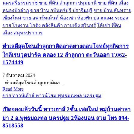
นครศรีธรรมราช
ขาย ที่ดิน ลำลูกกา ปทุมธานี
ขาย ที่ดิน เมือง
หนองบัวลำภู
ขาย บ้าน กบินทร์บุรี ปราจีนบุรี
ขาย บ้าน สันทราย
เชียงใหม่
ขาย อพาร์ทเม้นท์ ห้องเช่า ห้องพัก ปลวกแดง ระยอง
ขาย โรงงาน โกดัง คลังสินค้า กาบเชิง สุรินทร์
ให้เช่า ที่ดิน
เมือง สมุทรปราการ
ทำเลดีสุดโซนลำลูกกาติดลาดยางตอบโจทย์ทุกกิจการ
ใกล้เรนวูดปาร์ค คลอง 12 ลำลูกกา ตะวันออก T.062-
1574449
7 ธันวาคม 2024
ทำเลดีสุดโซนลำลูกกาติดล...
Read More
ขาย ทาวน์เฮ้าส์ ทาวน์โฮม พุทธมณฑล นครปฐม
เปิดจองแล้ววันนี้ ทาวเฮาส์ 2ชั้น เฟสใหม่ หมู่บ้านศาลา
ยา 2 อ.พุทธมณฑล นครปฐม 2ห้องนอน สวย โทร 094-
8518558