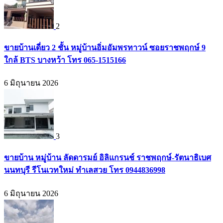
2
ขายบ้านเดี่ยว 2 ชั้น หมู่บ้านอิ่มอัมพรทาวน์ ซอยราชพฤกษ์ 9
ใกล้ BTS บางหว้า โทร 065-1515166
6 มิถุนายน 2026
3
ขายบ้าน หมู่บ้าน ลัดดารมย์ อิลิแกรนช์ ราชพฤกษ์-รัตนาธิเบศ
นนทบุรี รีโนเวทใหม่ ทำเลสวย โทร 0944836998
6 มิถุนายน 2026