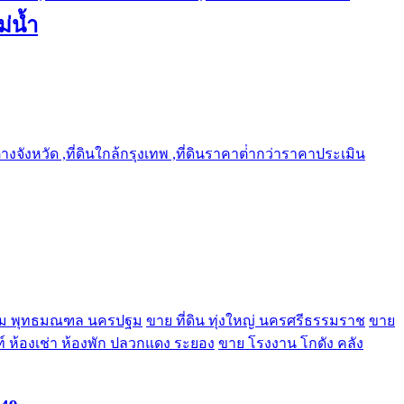
ม่น้ำ
ต่างจังหวัด ,ที่ดินใกล้กรุงเทพ ,ที่ดินราคาต่ํากว่าราคาประเมิน
์โฮม พุทธมณฑล นครปฐม
ขาย ที่ดิน ทุ่งใหญ่ นครศรีธรรมราช
ขาย
์ ห้องเช่า ห้องพัก ปลวกแดง ระยอง
ขาย โรงงาน โกดัง คลัง