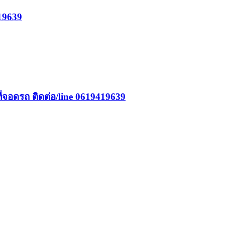
419639
มที่จอดรถ ติดต่อ/line 0619419639