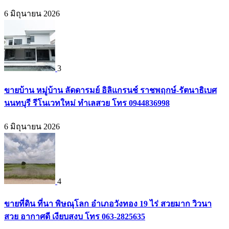
6 มิถุนายน 2026
3
ขายบ้าน หมู่บ้าน ลัดดารมย์ อิลิแกรนช์ ราชพฤกษ์-รัตนาธิเบศ
นนทบุรี รีโนเวทใหม่ ทำเลสวย โทร 0944836998
6 มิถุนายน 2026
4
ขายที่ดิน ที่นา พิษณุโลก อำเภอวังทอง 19 ไร่ สวยมาก วิวนา
สวย อากาศดี เงียบสงบ โทร 063-2825635