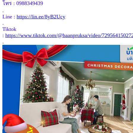
โทร : 0988349439
.
Line :
https://lin.ee/8yB2Ucy
.
Tiktok
:
https://www.tiktok.com/@baanpruksa/video/72956415027
.