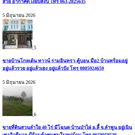
สวย อากาศดี เงียบสงบ โทร 063-2825635
5 มิถุนายน 2026
5
ขายบ้านโกลเด้น ทาวน์ รามอินทรา-คู้บอน มือ2 บ้านพร้อมอยู่
อยู่แล้วรวย อยู่แล้วเฮง อยู่แล้วปัง โทร 0805924659
5 มิถุนายน 2026
6
ขายที่ดินสวนลำใย 40 ไร่ มีโฉนด บ้านป่าไผ่ อ.ลี้ จ.ลำพูน อยู่เนิน
เขาวิวดีมาก มีร้านค้าชุมชนในหมู่บ้าน โทร 0650059539