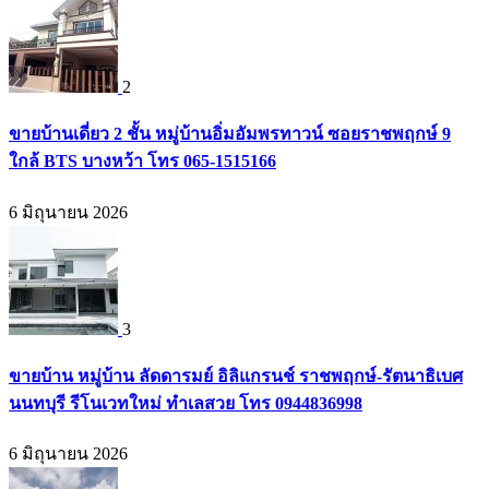
2
ขายบ้านเดี่ยว 2 ชั้น หมู่บ้านอิ่มอัมพรทาวน์ ซอยราชพฤกษ์ 9
ใกล้ BTS บางหว้า โทร 065-1515166
6 มิถุนายน 2026
3
ขายบ้าน หมู่บ้าน ลัดดารมย์ อิลิแกรนช์ ราชพฤกษ์-รัตนาธิเบศ
นนทบุรี รีโนเวทใหม่ ทำเลสวย โทร 0944836998
6 มิถุนายน 2026