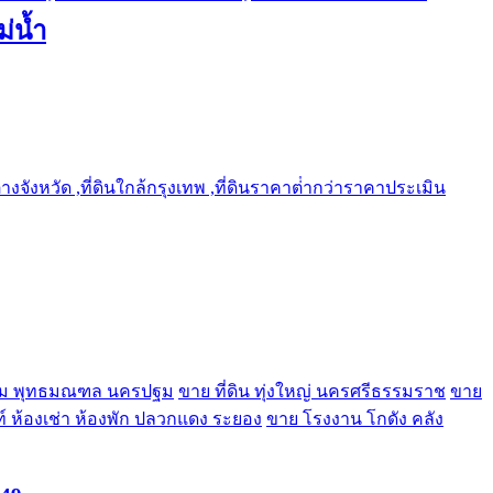
ม่น้ำ
ต่างจังหวัด ,ที่ดินใกล้กรุงเทพ ,ที่ดินราคาต่ํากว่าราคาประเมิน
์โฮม พุทธมณฑล นครปฐม
ขาย ที่ดิน ทุ่งใหญ่ นครศรีธรรมราช
ขาย
์ ห้องเช่า ห้องพัก ปลวกแดง ระยอง
ขาย โรงงาน โกดัง คลัง