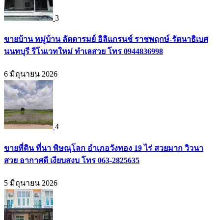
3
ขายบ้าน หมู่บ้าน ลัดดารมย์ อิลิแกรนช์ ราชพฤกษ์-รัตนาธิเบศ
นนทบุรี รีโนเวทใหม่ ทำเลสวย โทร 0944836998
6 มิถุนายน 2026
4
ขายที่ดิน ที่นา พิษณุโลก อำเภอวังทอง 19 ไร่ สวยมาก วิวนา
สวย อากาศดี เงียบสงบ โทร 063-2825635
5 มิถุนายน 2026