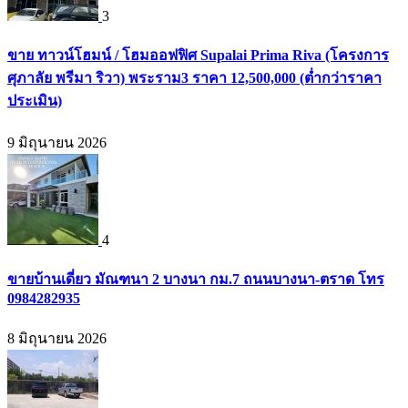
3
ขาย ทาวน์โฮมน์ / โฮมออฟฟิศ Supalai Prima Riva (โครงการ
ศุภาลัย พรีมา ริวา) พระราม3 ราคา 12,500,000 (ต่ำกว่าราคา
ประเมิน)
9 มิถุนายน 2026
4
ขายบ้านเดี่ยว มัณฑนา 2 บางนา กม.7 ถนนบางนา-ตราด โทร
0984282935
8 มิถุนายน 2026