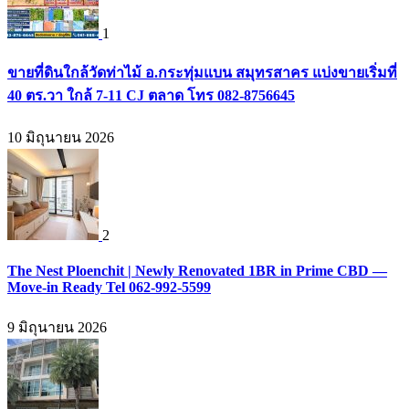
1
ขายที่ดินใกล้วัดท่าไม้ อ.กระทุ่มแบน สมุทรสาคร แบ่งขายเริ่มที่
40 ตร.วา ใกล้ 7-11 CJ ตลาด โทร 082-8756645
10 มิถุนายน 2026
2
The Nest Ploenchit | Newly Renovated 1BR in Prime CBD —
Move-in Ready Tel 062-992-5599
9 มิถุนายน 2026