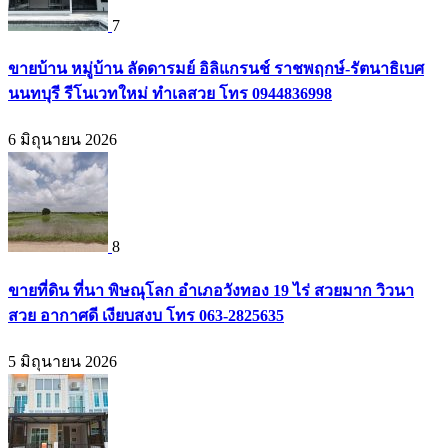
7
ขายบ้าน หมู่บ้าน ลัดดารมย์ อิลิแกรนช์ ราชพฤกษ์-รัตนาธิเบศ
นนทบุรี รีโนเวทใหม่ ทำเลสวย โทร 0944836998
6 มิถุนายน 2026
8
ขายที่ดิน ที่นา พิษณุโลก อำเภอวังทอง 19 ไร่ สวยมาก วิวนา
สวย อากาศดี เงียบสงบ โทร 063-2825635
5 มิถุนายน 2026