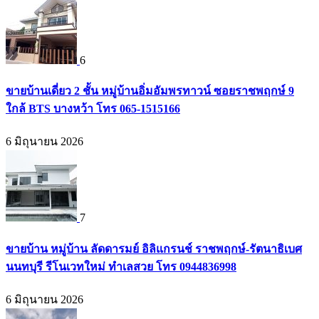
6
ขายบ้านเดี่ยว 2 ชั้น หมู่บ้านอิ่มอัมพรทาวน์ ซอยราชพฤกษ์ 9
ใกล้ BTS บางหว้า โทร 065-1515166
6 มิถุนายน 2026
7
ขายบ้าน หมู่บ้าน ลัดดารมย์ อิลิแกรนช์ ราชพฤกษ์-รัตนาธิเบศ
นนทบุรี รีโนเวทใหม่ ทำเลสวย โทร 0944836998
6 มิถุนายน 2026