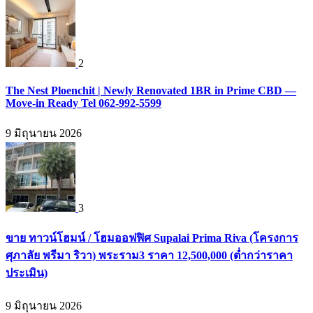
2
The Nest Ploenchit | Newly Renovated 1BR in Prime CBD —
Move-in Ready Tel 062-992-5599
9 มิถุนายน 2026
3
ขาย ทาวน์โฮมน์ / โฮมออฟฟิศ Supalai Prima Riva (โครงการ
ศุภาลัย พรีมา ริวา) พระราม3 ราคา 12,500,000 (ต่ำกว่าราคา
ประเมิน)
9 มิถุนายน 2026